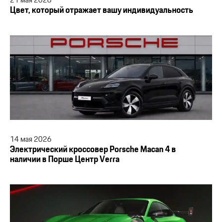
21
мая
2026
Цвет, который отражает вашу индивидуальность
14
мая
2026
Элeктpический кpоссовeр Pоrsсhe Mасan 4 в
нaличии в Пopшe Цeнтр Vеrrа